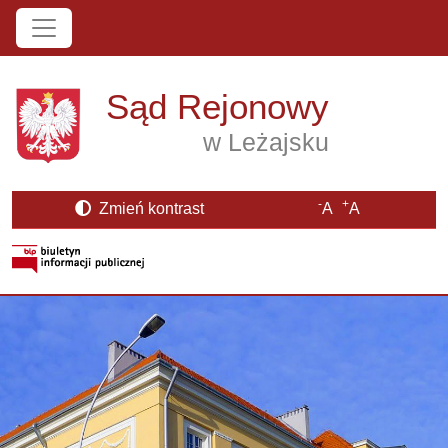
Przejdź do treści
Sąd Rejonowy
w Leżajsku
-
+
Zmień kontrast
A
A
Strona BIP otwiera się w nowym oknie