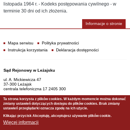
listopada 1964 r. - Kodeks postępowania cywilnego - w
terminie 30 dni od ich złożenia.
Informacje o stronie
Informacje
Mapa serwisu
Polityka prywatności
Instrukcja korzystania
Deklaracja dostępności
Dane teleadresowe
Sąd Rejonowy w Leżajsku
ul. A. Mickiewicza 47
37-300 Leżajsk
centrala telefoniczna 17 2405 300
Ta strona korzysta z plików cookies. W każdym momencie można dokonać
zmiany ustawień dotyczących dostępu do plików cookies. Brak zmiany
Serwis pełni funkcję strony Biuletynu Informacji Publicznej
ustawień przeglądarki oznacza zgodę na ich użycie.
Sądu Rejonowego w Leżajsku
Klikając przycisk Akceptuję, akceptujesz używanie plików cookie.
Więcej informacji
Copyright © 2011 Sąd Rejonowy w Leżajsku