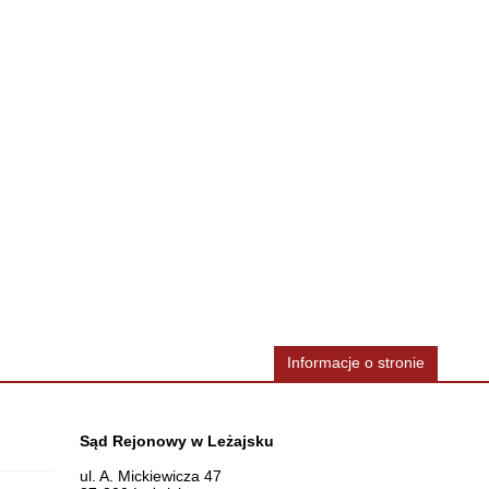
Informacje o stronie
Dane teleadresowe
Sąd Rejonowy w Leżajsku
ul. A. Mickiewicza 47