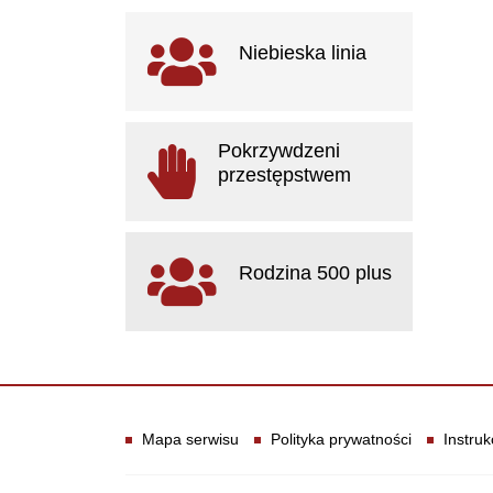
Ważne linki
Niebieska linia
otwiera się w nowym oknie
Pokrzywdzeni
przestępstwem
otwiera się w nowym oknie
Rodzina 500 plus
otwiera się w nowym oknie
Informacje
Mapa serwisu
Polityka prywatności
Instruk