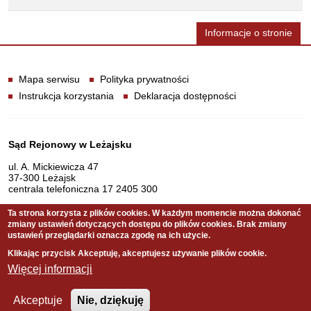
Informacje o stronie
Informacje
Mapa serwisu
Polityka prywatności
Instrukcja korzystania
Deklaracja dostępności
Dane teleadresowe
Sąd Rejonowy w Leżajsku
ul. A. Mickiewicza 47
37-300 Leżajsk
centrala telefoniczna 17 2405 300
Ta strona korzysta z plików cookies. W każdym momencie można dokonać
zmiany ustawień dotyczących dostępu do plików cookies. Brak zmiany
Serwis pełni funkcję strony Biuletynu Informacji Publicznej
ustawień przeglądarki oznacza zgodę na ich użycie.
Sądu Rejonowego w Leżajsku
Klikając przycisk Akceptuję, akceptujesz używanie plików cookie.
Więcej informacji
Copyright © 2011 Sąd Rejonowy w Leżajsku
Akceptuje
Nie, dziękuję