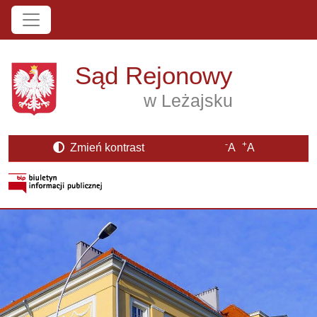
Przejdź do treści
Sąd Rejonowy
w Leżajsku
-
+
Zmień kontrast
A
A
Strona BIP otwiera się w nowym oknie