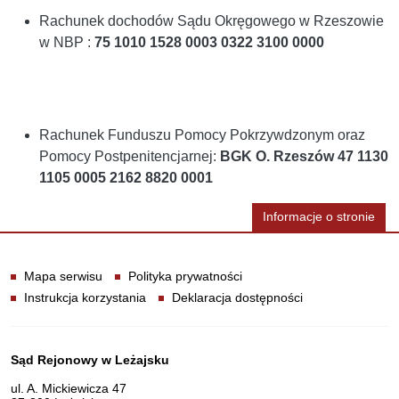
Rachunek dochodów Sądu Okręgowego w Rzeszowie
w NBP :
75 1010 1528 0003 0322 3100 0000
Rachunek Funduszu Pomocy Pokrzywdzonym oraz
Pomocy Postpenitencjarnej:
BGK O. Rzeszów 47 1130
1105 0005 2162 8820 0001
Informacje o stronie
Informacje
Mapa serwisu
Polityka prywatności
Instrukcja korzystania
Deklaracja dostępności
Dane teleadresowe
Sąd Rejonowy w Leżajsku
ul. A. Mickiewicza 47