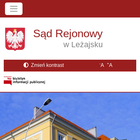
Przejdź do treści
Sąd Rejonowy
w Leżajsku
-
+
Zmień kontrast
A
A
Strona BIP otwiera się w nowym oknie