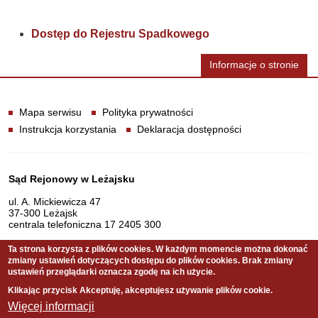
Dostęp do Rejestru Spadkowego
Informacje o stronie
Informacje
Mapa serwisu
Polityka prywatności
Instrukcja korzystania
Deklaracja dostępności
Dane teleadresowe
Sąd Rejonowy w Leżajsku
ul. A. Mickiewicza 47
37-300 Leżajsk
centrala telefoniczna 17 2405 300
Ta strona korzysta z plików cookies. W każdym momencie można dokonać
zmiany ustawień dotyczących dostępu do plików cookies. Brak zmiany
Serwis pełni funkcję strony Biuletynu Informacji Publicznej
ustawień przeglądarki oznacza zgodę na ich użycie.
Sądu Rejonowego w Leżajsku
Klikając przycisk Akceptuję, akceptujesz używanie plików cookie.
Więcej informacji