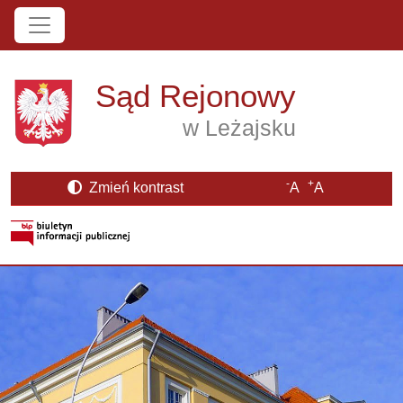
Przejdź do treści
Sąd Rejonowy
w Leżajsku
-
+
Zmień kontrast
A
A
Strona BIP otwiera się w nowym oknie