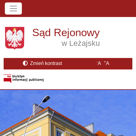
Przejdź do treści
Sąd Rejonowy
w Leżajsku
-
+
Zmień kontrast
A
A
Strona BIP otwiera się w nowym oknie