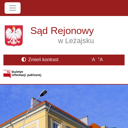
Przejdź do treści
Sąd Rejonowy
w Leżajsku
-
+
Zmień kontrast
A
A
Strona BIP otwiera się w nowym oknie