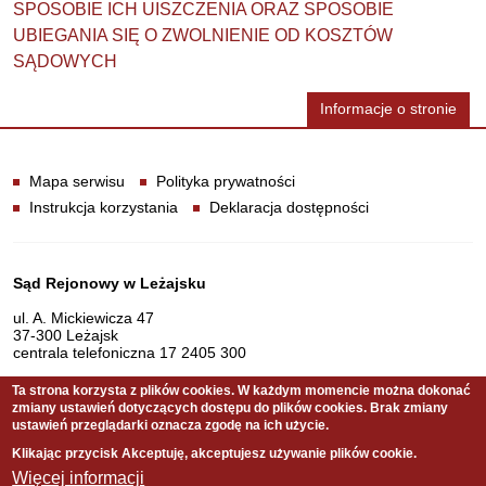
SPOSOBIE ICH UISZCZENIA ORAZ SPOSOBIE
UBIEGANIA SIĘ O ZWOLNIENIE OD KOSZTÓW
SĄDOWYCH
Informacje o stronie
Informacje
Mapa serwisu
Polityka prywatności
Instrukcja korzystania
Deklaracja dostępności
Dane teleadresowe
Sąd Rejonowy w Leżajsku
ul. A. Mickiewicza 47
37-300 Leżajsk
centrala telefoniczna 17 2405 300
Ta strona korzysta z plików cookies. W każdym momencie można dokonać
zmiany ustawień dotyczących dostępu do plików cookies. Brak zmiany
Serwis pełni funkcję strony Biuletynu Informacji Publicznej
ustawień przeglądarki oznacza zgodę na ich użycie.
Sądu Rejonowego w Leżajsku
Klikając przycisk Akceptuję, akceptujesz używanie plików cookie.
Więcej informacji