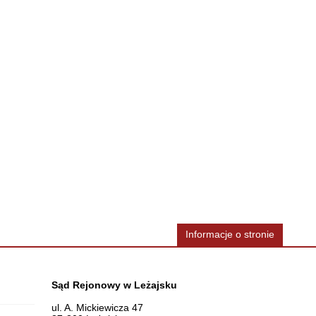
Informacje o stronie
Dane teleadresowe
Sąd Rejonowy w Leżajsku
ul. A. Mickiewicza 47