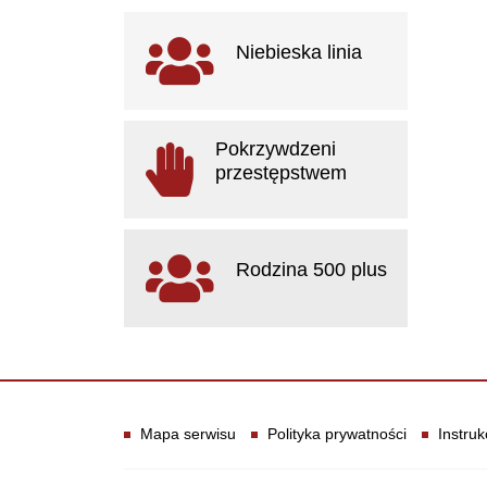
Ważne linki
Niebieska linia
otwiera się w nowym oknie
Pokrzywdzeni
przestępstwem
otwiera się w nowym oknie
Rodzina 500 plus
otwiera się w nowym oknie
Informacje
Mapa serwisu
Polityka prywatności
Instruk