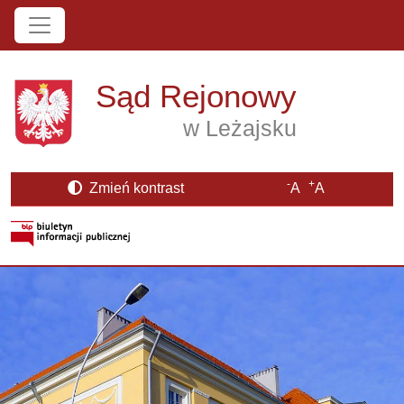
Przejdź do treści
Sąd Rejonowy
w Leżajsku
-
+
Zmień kontrast
A
A
Strona BIP otwiera się w nowym oknie