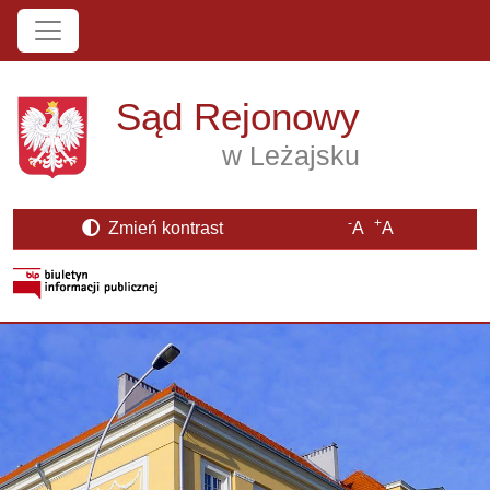
Przejdź do treści
Sąd Rejonowy
w Leżajsku
-
+
Zmień kontrast
A
A
Strona BIP otwiera się w nowym oknie