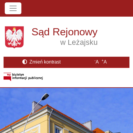
Przejdź do treści
Sąd Rejonowy
w Leżajsku
-
+
Zmień kontrast
A
A
Strona BIP otwiera się w nowym oknie